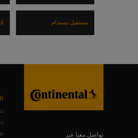
مستقبل مستدام
ال
ال
تار
150 عاما م
تواصل معنا عبر
ال