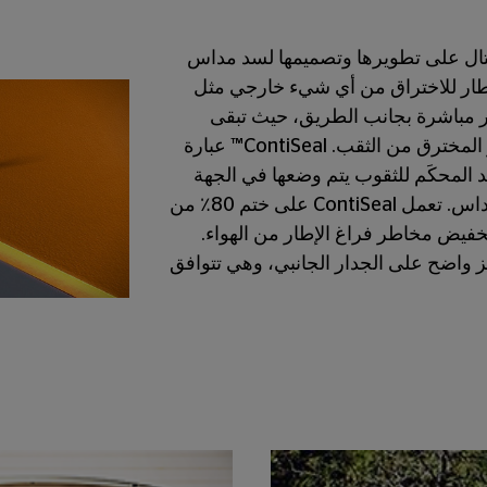
كونتيننتال على تطويرها وتصميمها لسد مداس
لإطار للاختراق من أي شيء خارجي مثل
طار مباشرة بجانب الطريق، حيث تبقى
الثقوب مختومة حتى لو خرج العنصر المخترق من الثقب. ContiSeal™ عبارة
لمحكَم للثقوب يتم وضعها في الجهة
الداخلية من الإطار ضمن منطقة المداس. تعمل ContiSeal على ختم 80٪ من
تخفيض مخاطر فراغ الإطار من الهواء.
ى إطارات ContiSeal™ رمز واضح على الجدار الجانبي، وهي تتوافق