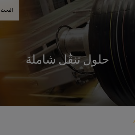
البحث 
حلول تنقّل شاملة