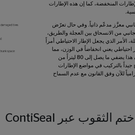
لإطارات المنخفضة، كما إن هذه الإطارات
سية.
SS على جدار جانبي معزَّز مدعّم ذاتياً. وفي حال تعرّض
الجانبي من الانسحاق بين العجلة والطريق،
، الأمر الذي يجعل الإطار الاحتياطي أمراً
احتياطي يعني انخفاضاً في الوزن، مما
يحسّن كفاءة استهلاك الوقود. كما إن هذا يضفي ما يصل إلى 80 ليتراً من
 جيداً بالتركيب في مواضع الإطارات
زامياً للآن وفق القانون مع عدم السماح
ختم الثقوب عبر ContiSeal