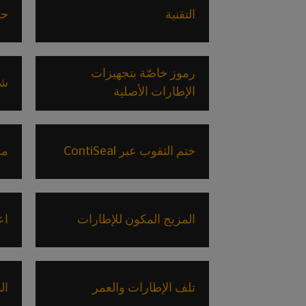
التقنية
حل
رموز خاصّة بتجهيزات
شر
الإطارات الأصلية
ختم الثقوب عبر ContiSeal
مد
المزيج المكون للإطارات
اع
تلف الإطارات والعمر
ال