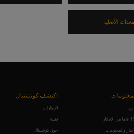
معدات الأصلية
معلومات
اكتشف كونتيننتال
يخ
الإطارات
ن الابتكار
تقنية
أخبار والمعلومات
حول كونتيننتال