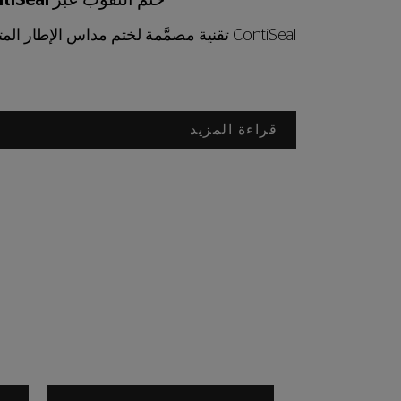
ختم الثقوب عبر ContiSeal
ContiSeal تقنية مصمَّمة لختم مداس الإطار المتضرّر.
قراءة المزيد