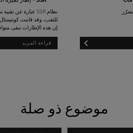
SSR – إطار بميّزة الدعم الذاتي في حال التعرّض للثقب
نظام SSR عبارة عن ت
للثقب، وقد قامت كونتيننتال
إن هذه الإطارات تبقى متواف
قراءة المزيد
موضوع ذو صلة