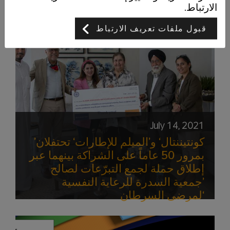
الارتباط.
قبول ملفات تعريف الارتباط
July 14, 2021
’كونتيننتال‘ و’الميلم للإطارات‘ تحتفلان
بمرور 50 عاماً على الشراكة بينهما عبر
إطلاق حملة لجمع التبرّعات لصالح
’جمعية السدرة للرعاية النفسية
لمرضى السرطان‘