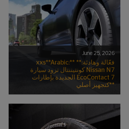
June 25, 2026
xxs**Arabic:** **فعّالة وهادئة:
كونتيننتال تزود سيارة Nissan N7
الجديدة بإطارات EcoContact 7
كتجهيز أصلي**