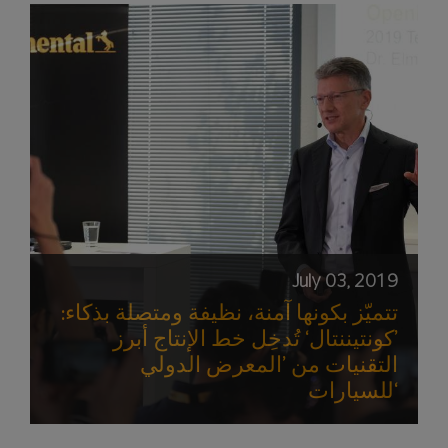
July 03, 2019
تتميّز بكونها آمنة، نظيفة ومتصلة بذكاء:
’كونتيننتال‘ تُدخِل خط الإنتاج أبرز
التقنيات من ’المعرض الدولي
للسيارات‘