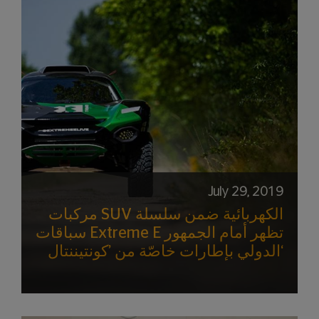
July 29, 2019
مركبات SUV الكهربائية ضمن سلسلة
سباقات Extreme E تظهر أمام الجمهور
الدولي بإطارات خاصّة من ’كونتيننتال‘