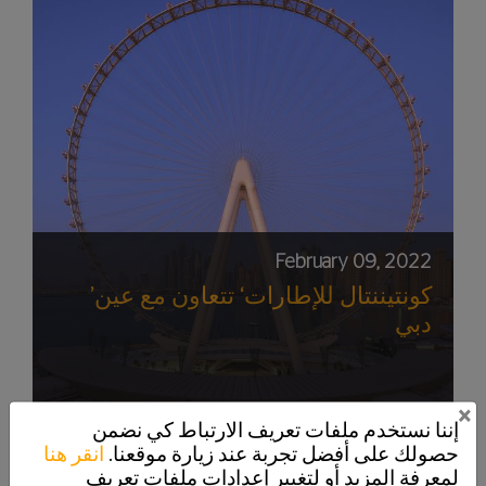
February 09, 2022
’كونتيننتال للإطارات‘ تتعاون مع عين
دبي
×
إننا نستخدم ملفات تعريف الارتباط كي نضمن
حصولك على أفضل تجربة عند زيارة موقعنا.
انقر هنا
لمعرفة المزيد أو لتغيير إعدادات ملفات تعريف