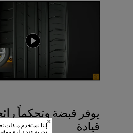
يوفر قبضة وتحكماً رائ
×
قيادة
إننا نستخدم ملفات 
تجربة عند زيارة موقعن