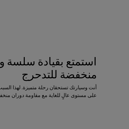
استمتع بقيادة سلسة و
منخفضة للتدحرج
أنت وسيارتك تستحقان رحلة متميزة. لهذا السبب ق
على مستوى عالٍ للغاية مع مقاومة دوران منخ