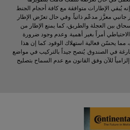
إنه يُبقي الإطارات متوافقة مع كافة أحجام الجنط
ز أساس نظام SSR على جدار جانبي معزَّز مدعّم ذاتياً. وفي حال تعرّض الإطار
نسحاق بين العجلة والطريق، كما يمنع الإطار من
الاحتياطي أمراً بغير أهمية. وعدم وجود ضرورة
مما يحسّن فعالية استهلاك الوقود. كما إن هذا
من المساحة الفارغة في الصندوق. يُنصح جيداً بالتركيب في مواضع
إلزامياً للآن وفق القانون مع عدم السماح بتصليح